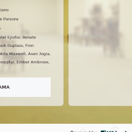
liano
e Parsons
5
tel Ejiofor, Renate
ark Duplass, Finn
ukita Maxwell, Avan Jogia,
broczkyi, Ember Ambrose,
AMA