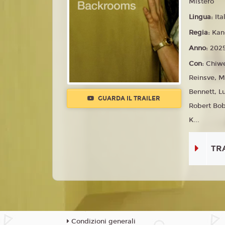
Mistero
Lingua:
Ita
Regia:
Kan
Anno:
202
Con:
Chiwe
Reinsve, M
Bennett, L
GUARDA IL TRAILER
Robert Bo
K...
TR
Condizioni generali